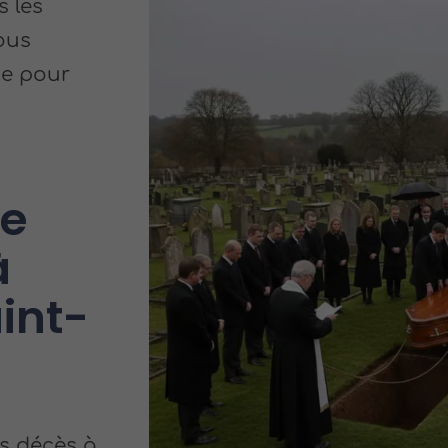
s les
ous
e pour
ve
à
int-
s décès à