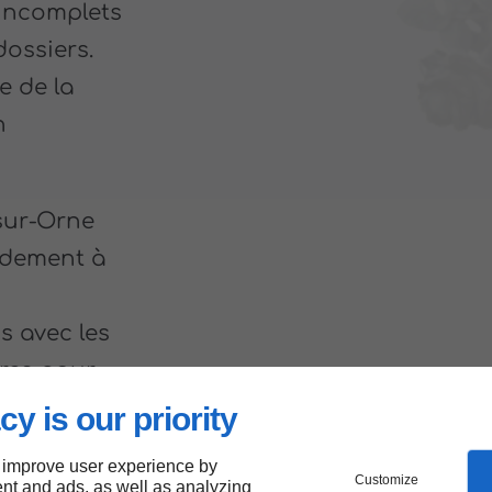
s incomplets
dossiers.
e de la
n
sur-Orne
idement à
s avec les
res pour
mentaire.
cy is our priority
 improve user experience by
Customize
nt and ads, as well as analyzing