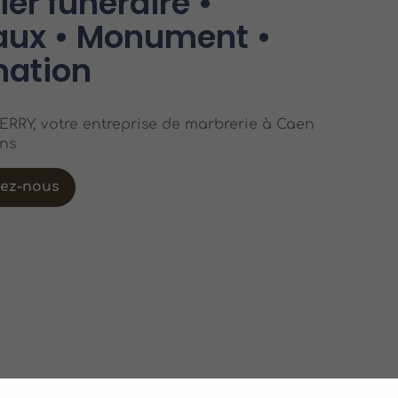
er funéraire •
ux • Monument •
ation
RRY, votre entreprise de marbrerie à Caen
ons
tez-nous