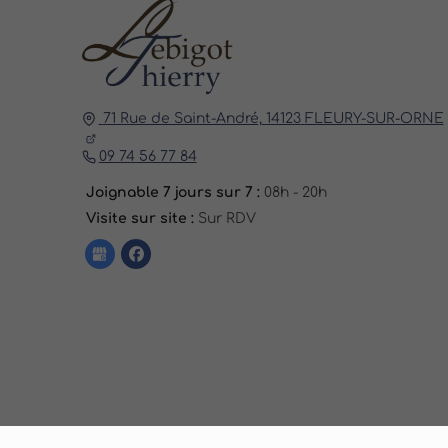
71 Rue de Saint-André,
14123
FLEURY-SUR-ORNE
09 74 56 77 84
Joignable 7 jours sur 7 :
08h - 20h
Visite sur site :
Sur RDV