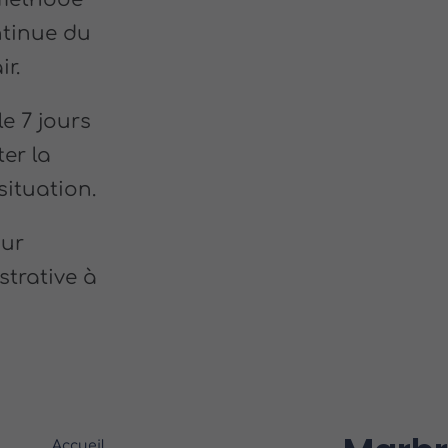
ntinue du
ir.
e 7 jours
ter la
situation.
our
strative à
Accueil