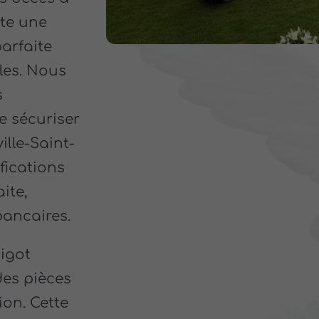
ite une
arfaite
les. Nous
s
e sécuriser
lle-Saint-
fications
ite,
bancaires.
bigot
des pièces
ion. Cette