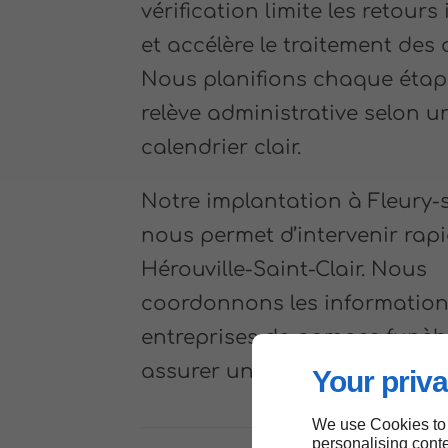
vérification limite les retour
et accélère le traitement des 
Nous planifions chaque étap
relève administrative selon u
calendrier clair.
Notre implantation à Fleury-
nous permet d’intervenir rap
Hérouville-Saint-Clair. Nous
coordonnons les information
entreprises de pompes funèb
assurer une cohérence docu
Your priva
We use Cookies to
personalising conte