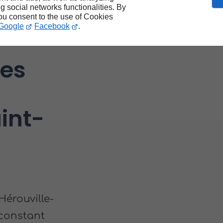
ng social networks functionalities. By
you consent to the use of Cookies
Google
Facebook
.
ves
int-
Hérouville-
 constant