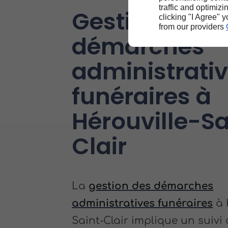
traffic and optimizi
Gestion des
clicking "I Agree" 
from our providers
démarches
administrati
funéraires à
Hérouville-Sa
Clair
La
gestion des démarches
administratives funéraires
à 
Saint-Clair implique un suivi