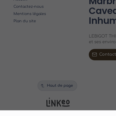
Marbri
Cavea
Contactez-nous
Mentions légales
Inhum
Plan du site
LEBIGOT THIE
et ses envir
Contac
Haut de page