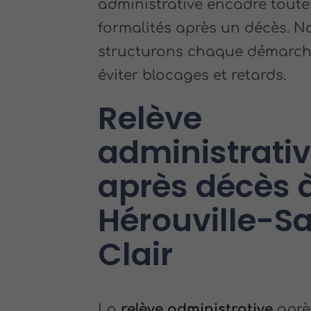
administrative encadre toute
formalités après un décès. N
structurons chaque démarch
éviter blocages et retards.
Relève
administrati
après décès 
Hérouville-Sa
Clair
La
relève administrative
aprè