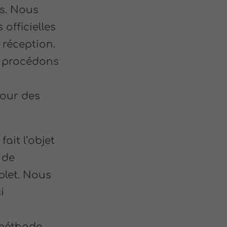
s. Nous
officielles
réception.
s procédons
jour des
ait l’objet
 de
plet. Nous
i
 méthode