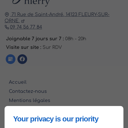
71 Rue de Saint-André,
14123
FLEURY-SUR-
ORNE
09 74 56 77 84
Joignable 7 jours sur 7 :
08h - 20h
Visite sur site :
Sur RDV
Accueil
Contactez-nous
Mentions légales
Plan du site
Your privacy is our priority