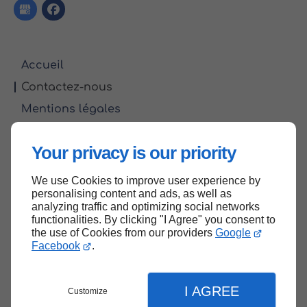
Accueil
Contactez-nous
Mentions légales
Plan du site
Your privacy is our priority
We use Cookies to improve user experience by
Haut de page
personalising content and ads, as well as
analyzing traffic and optimizing social networks
functionalities. By clicking "I Agree" you consent to
the use of Cookies from our providers
Google
Facebook
.
I AGREE
Customize