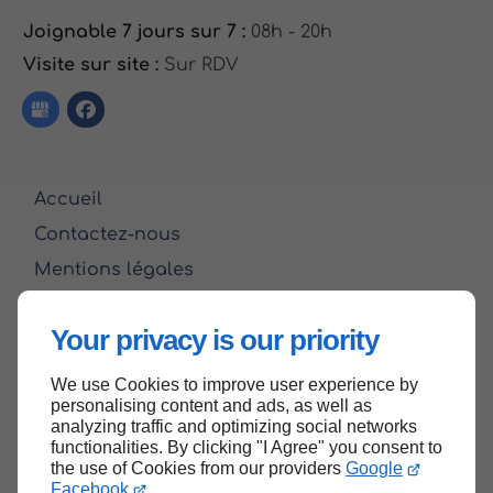
Joignable 7 jours sur 7 :
08h - 20h
Visite sur site :
Sur RDV
Accueil
Contactez-nous
Mentions légales
Plan du site
Your privacy is our priority
We use Cookies to improve user experience by
Haut de page
personalising content and ads, as well as
analyzing traffic and optimizing social networks
functionalities. By clicking "I Agree" you consent to
the use of Cookies from our providers
Google
Facebook
.