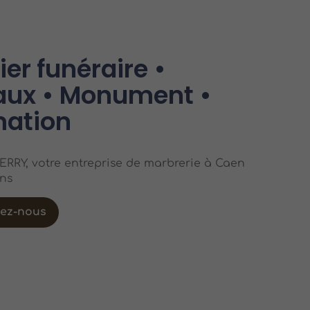
er funéraire •
ux • Monument •
ation
RRY, votre entreprise de marbrerie à Caen
ons
tez-nous