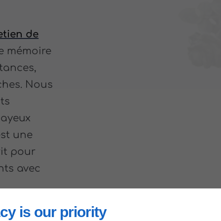
etien de
de mémoire
stances,
ches. Nous
ts
Bayeux
est une
rit pour
nts avec
cy is our priority