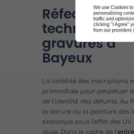
Réfection
We use Cookies to
personalising conte
traffic and optimizi
technique de
clicking "I Agree" 
from our providers
gravures à
Bayeux
La lisibilité des inscriptions e
primordiale pour perpétuer l
de l'identité des défunts. Au f
la dorure ou la peinture des l
s'estompe sous l'effet des UV 
pluie. Dans le cadre de l'
entre