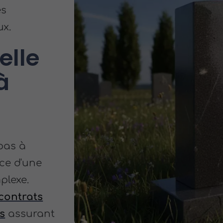
es
ux.
elle
à
 pas à
nce d'une
plexe.
contrats
s
assurant