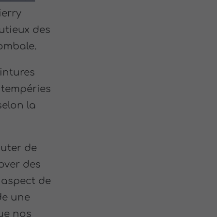
ierry
utieux des
tombale.
intures
ntempéries
selon la
uter de
over des
t aspect de
de une
ue nos