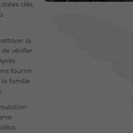
dates clés,
a
ettoyer la
 de vérifier
Après
ns fournir
la famille
.
umulation
erve
 aléas