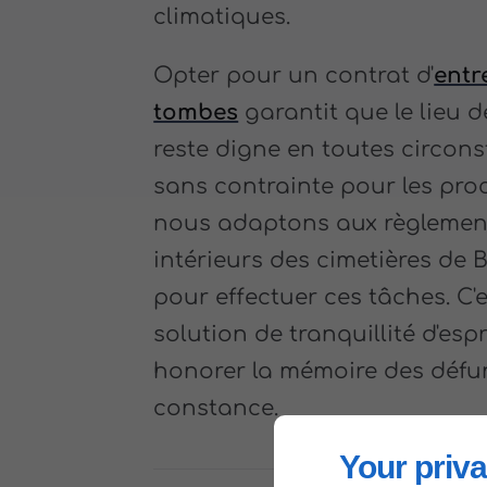
climatiques.
Opter pour un contrat d'
entr
tombes
garantit que le lieu 
reste digne en toutes circon
sans contrainte pour les pro
nous adaptons aux règlemen
intérieurs des cimetières de 
pour effectuer ces tâches. C'
solution de tranquillité d'esp
honorer la mémoire des défu
constance.
Your priva