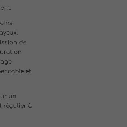
ent.
 noms
ayeux,
ission de
tauration
yage
eccable et
our un
 régulier à