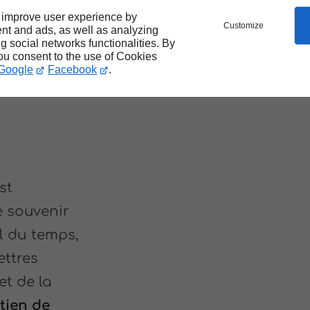
 improve user experience by
Customize
nt and ads, as well as analyzing
ng social networks functionalities. By
s
you consent to the use of Cookies
Google
Facebook
.
st
e souvenir
il du temps,
ettres
et de la
tien de